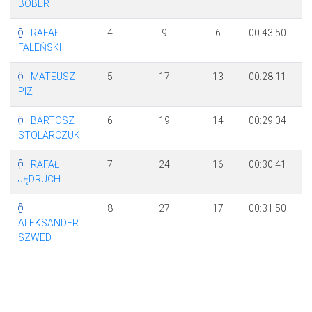
BOBER
RAFAŁ
4
9
6
00:43:50
+
FALEŃSKI
MATEUSZ
5
17
13
00:28:11
+
PIZ
BARTOSZ
6
19
14
00:29:04
+
STOLARCZUK
RAFAŁ
7
24
16
00:30:41
+
JĘDRUCH
8
27
17
00:31:50
+
ALEKSANDER
SZWED