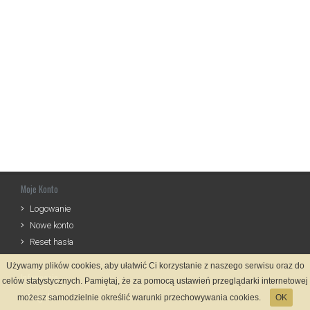
Moje Konto
Logowanie
Nowe konto
Reset hasła
Używamy plików cookies, aby ułatwić Ci korzystanie z naszego serwisu oraz do
Informacje
celów statystycznych. Pamiętaj, że za pomocą ustawień przeglądarki internetowej
Regulamin
możesz samodzielnie określić warunki przechowywania cookies.
OK