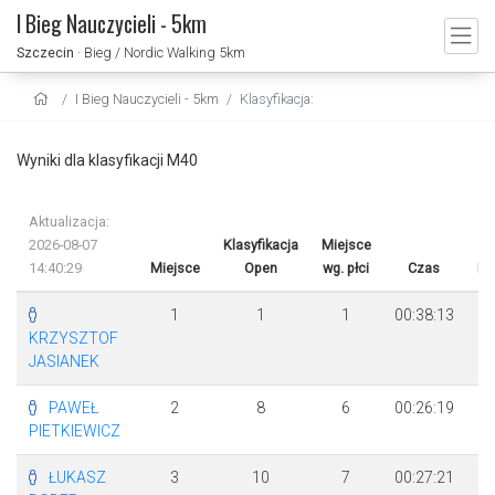
I Bieg Nauczycieli - 5km
Szczecin
· Bieg / Nordic Walking 5km
I Bieg Nauczycieli - 5km
Klasyfikacja:
Wyniki dla klasyfikacji M40
Aktualizacja:
2026-08-07
Klasyfikacja
Miejsce
14:40:29
Miejsce
Open
wg. płci
Czas
Ró
1
1
1
00:38:13
+
KRZYSZTOF
JASIANEK
PAWEŁ
2
8
6
00:26:19
PIETKIEWICZ
ŁUKASZ
3
10
7
00:27:21
+