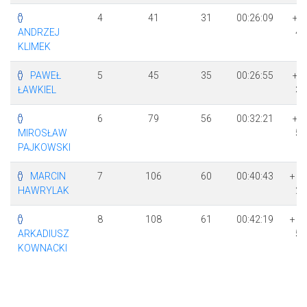
4
41
31
00:26:09
+ 
ANDRZEJ
46
KLIMEK
PAWEŁ
5
45
35
00:26:55
+ 
ŁAWKIEL
32
6
79
56
00:32:21
+ 
MIROSŁAW
58
PAJKOWSKI
MARCIN
7
106
60
00:40:43
+ 1
HAWRYLAK
20
8
108
61
00:42:19
+ 1
ARKADIUSZ
56
KOWNACKI