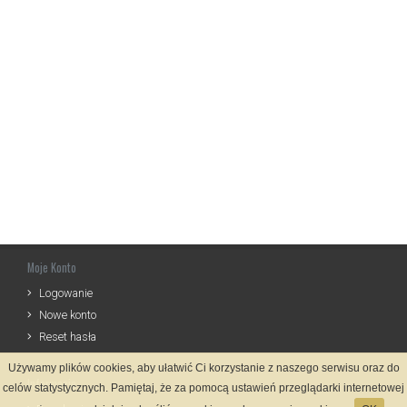
Moje Konto
Logowanie
Nowe konto
Reset hasła
Używamy plików cookies, aby ułatwić Ci korzystanie z naszego serwisu oraz do
Informacje
celów statystycznych. Pamiętaj, że za pomocą ustawień przeglądarki internetowej