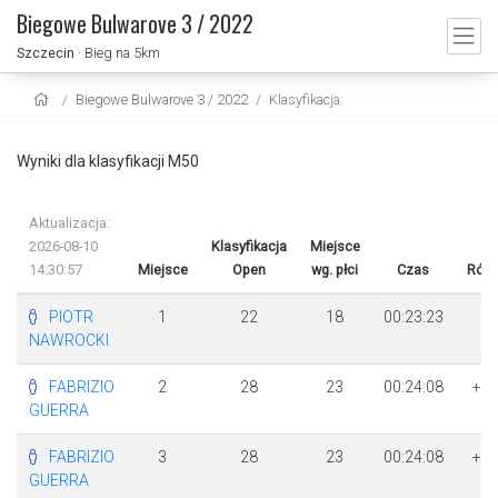
Biegowe Bulwarove 3 / 2022
Szczecin
· Bieg na 5km
Biegowe Bulwarove 3 / 2022
Klasyfikacja:
Wyniki dla klasyfikacji M50
Aktualizacja:
2026-08-10
Klasyfikacja
Miejsce
14:30:57
Miejsce
Open
wg. płci
Czas
Różn
PIOTR
1
22
18
00:23:23
NAWROCKI
FABRIZIO
2
28
23
00:24:08
+ 4
GUERRA
FABRIZIO
3
28
23
00:24:08
+ 4
GUERRA