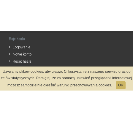
Moje Konto
Logowanie
Nowe konto
Reset hasła
Używamy plików cookies, aby ułatwić Ci korzystanie z naszego serwisu oraz do
Informacje
celów statystycznych. Pamiętaj, że za pomocą ustawień przeglądarki internetowej
Regulamin
możesz samodzielnie określić warunki przechowywania cookies.
OK
Zasady Rejestracji
Polityka Prywatności
Kontakt
Język