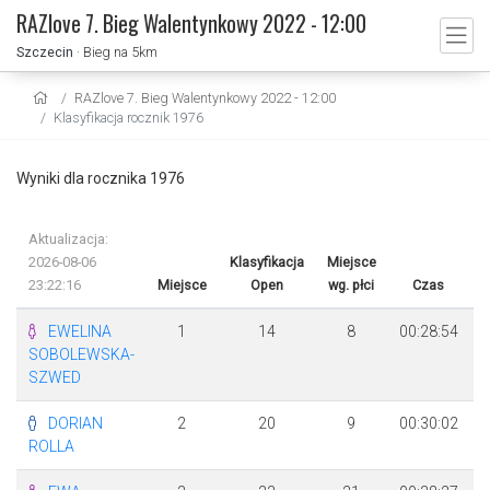
RAZlove 7. Bieg Walentynkowy 2022 - 12:00
Szczecin
· Bieg na 5km
RAZlove 7. Bieg Walentynkowy 2022 - 12:00
Klasyfikacja rocznik 1976
Wyniki dla rocznika 1976
Aktualizacja:
2026-08-06
Klasyfikacja
Miejsce
23:22:16
Miejsce
Open
wg. płci
Czas
R
EWELINA
1
14
8
00:28:54
SOBOLEWSKA-
SZWED
DORIAN
2
20
9
00:30:02
ROLLA