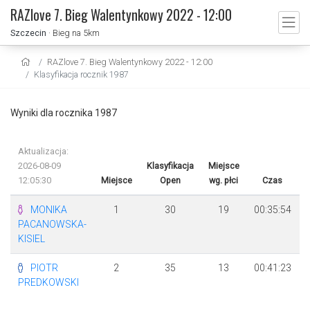
RAZlove 7. Bieg Walentynkowy 2022 - 12:00
Szczecin
· Bieg na 5km
RAZlove 7. Bieg Walentynkowy 2022 - 12:00
Klasyfikacja rocznik 1987
Wyniki dla rocznika 1987
Aktualizacja:
2026-08-09
Klasyfikacja
Miejsce
12:05:30
Miejsce
Open
wg. płci
Czas
MONIKA
1
30
19
00:35:54
PACANOWSKA-
KISIEL
PIOTR
2
35
13
00:41:23
PREDKOWSKI