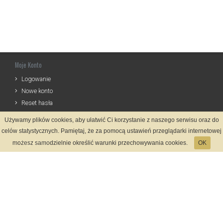
Moje Konto
Logowanie
Nowe konto
Reset hasła
Używamy plików cookies, aby ułatwić Ci korzystanie z naszego serwisu oraz do
Informacje
celów statystycznych. Pamiętaj, że za pomocą ustawień przeglądarki internetowej
Regulamin
możesz samodzielnie określić warunki przechowywania cookies.
OK
Zasady Rejestracji
Polityka Prywatności
Kontakt
Język