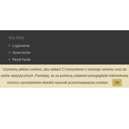
Moje Konto
Logowanie
Nowe konto
Reset hasła
Używamy plików cookies, aby ułatwić Ci korzystanie z naszego serwisu oraz do
Informacje
celów statystycznych. Pamiętaj, że za pomocą ustawień przeglądarki internetowej
Regulamin
możesz samodzielnie określić warunki przechowywania cookies.
OK
Zasady Rejestracji
Polityka Prywatności
Kontakt
Język