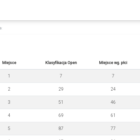
a:
Miejsce
Klasyfikacja Open
Miejsce wg. płci
1
7
7
2
29
24
3
51
46
4
69
61
5
87
77