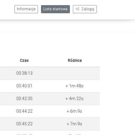
Informacje
Lista startowa
Zaloguj
Czas
Różnica
00:38:13
00:40:01
+ 1m 48s
00:42:35
+ 4m 22s
00:44:22
+ 6m 9s
00:45:22
+ 7m 9s