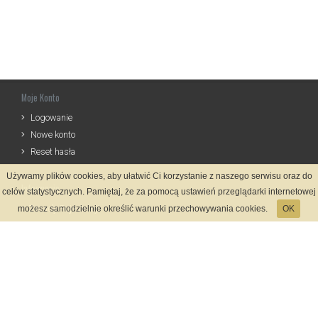
Moje Konto
Logowanie
Nowe konto
Reset hasła
Używamy plików cookies, aby ułatwić Ci korzystanie z naszego serwisu oraz do
Informacje
celów statystycznych. Pamiętaj, że za pomocą ustawień przeglądarki internetowej
Zasady Rejestracji
możesz samodzielnie określić warunki przechowywania cookies.
OK
Polityka Prywatności
Kontakt
Język