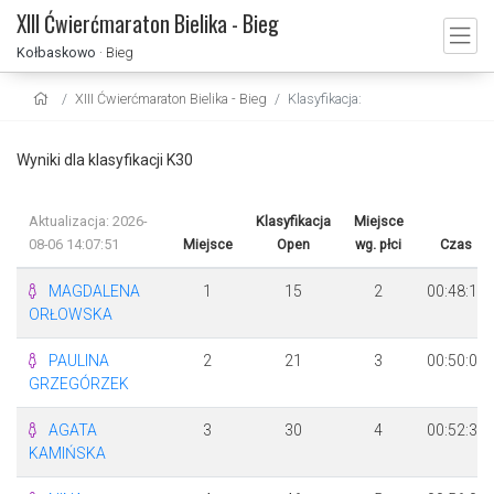
XIII Ćwierćmaraton Bielika - Bieg
Kołbaskowo
· Bieg
XIII Ćwierćmaraton Bielika - Bieg
Klasyfikacja:
Wyniki dla klasyfikacji K30
Aktualizacja: 2026-
Klasyfikacja
Miejsce
08-06 14:07:51
Miejsce
Open
wg. płci
Czas
MAGDALENA
1
15
2
00:48:14
ORŁOWSKA
PAULINA
2
21
3
00:50:01
GRZEGÓRZEK
AGATA
3
30
4
00:52:36
KAMIŃSKA