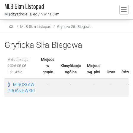
MLB 5km Listopad
Międzyzdroje
· Bieg / NW na 5km
MLB 5km Listopad
Gryficka Siła Biegowa
Gryficka Siła Biegowa
Aktualizacja:
Miejsce
2026-08-06
w
Klasyfikacja
Miejsce
16:14:52
grupie
ogólna
wg. płci
Czas
Różnic
MIROSŁAW
-
-
-
-
-
PROŚNIEWSKI