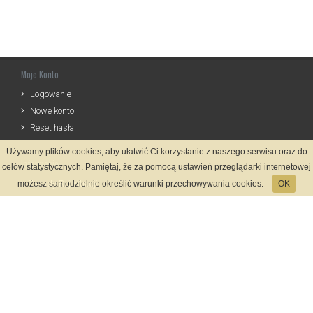
Moje Konto
Logowanie
Nowe konto
Reset hasła
Używamy plików cookies, aby ułatwić Ci korzystanie z naszego serwisu oraz do
Informacje
celów statystycznych. Pamiętaj, że za pomocą ustawień przeglądarki internetowej
Zasady Rejestracji
możesz samodzielnie określić warunki przechowywania cookies.
OK
Polityka Prywatności
Kontakt
Język
Metody płatności