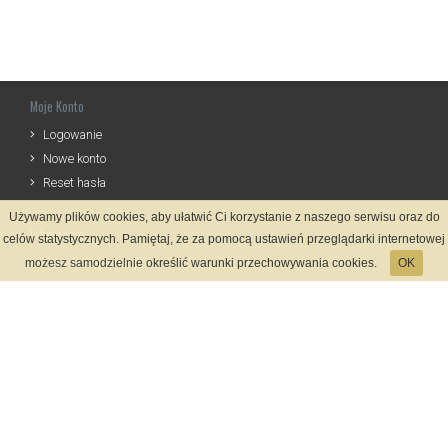
Moje Konto
Logowanie
Nowe konto
Reset hasła
Używamy plików cookies, aby ułatwić Ci korzystanie z naszego serwisu oraz do
Informacje
celów statystycznych. Pamiętaj, że za pomocą ustawień przeglądarki internetowej
Zasady Rejestracji
możesz samodzielnie określić warunki przechowywania cookies.
OK
Polityka Prywatności
Kontakt
Język
Metody płatności