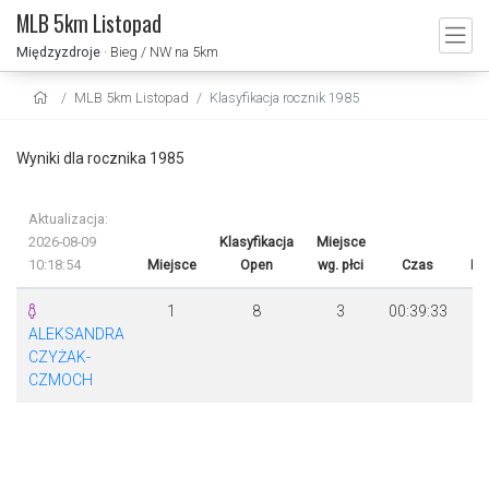
MLB 5km Listopad
Międzyzdroje
· Bieg / NW na 5km
MLB 5km Listopad
Klasyfikacja rocznik 1985
Wyniki dla rocznika 1985
Aktualizacja:
2026-08-09
Klasyfikacja
Miejsce
10:18:54
Miejsce
Open
wg. płci
Czas
Ró
1
8
3
00:39:33
ALEKSANDRA
CZYŻAK-
CZMOCH