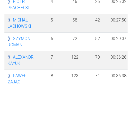
PIOTR
4
46
35
00:26:02
PŁACHECKI
MICHAŁ
5
58
42
00:27:50
LACHOWSKI
SZYMON
6
72
52
00:29:07
ROMAN
ALEXANDR
7
122
70
00:36:26
KAYUK
PAWEŁ
8
123
71
00:36:38
ZAJĄC