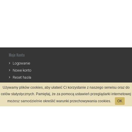
Moje Konto
Logowanie
Nowe konto
Reset hasła
Używamy plików cookies, aby ułatwić Ci korzystanie z naszego serwisu oraz do
Informacje
celów statystycznych. Pamiętaj, że za pomocą ustawień przeglądarki internetowej
Zasady Rejestracji
możesz samodzielnie określić warunki przechowywania cookies.
OK
Polityka Prywatności
Kontakt
Język