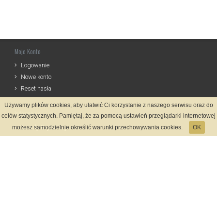
Moje Konto
Logowanie
Nowe konto
Reset hasła
Używamy plików cookies, aby ułatwić Ci korzystanie z naszego serwisu oraz do
Informacje
celów statystycznych. Pamiętaj, że za pomocą ustawień przeglądarki internetowej
Zasady Rejestracji
możesz samodzielnie określić warunki przechowywania cookies.
OK
Polityka Prywatności
Kontakt
Język
Metody płatności