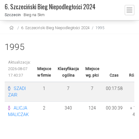
6. Szczeciński Bieg Niepodległości 2024
Szczecin
· Bieg na 5km
6. Szczeciński Bieg Niepodległości 2024
1995
1995
Aktualizacja:
2026-08-07
Miejsce
Klasyfikacja
Miejsce
17:40:37
w firmie
ogólna
wg. płci
Czas
Różn
SZADI
1
7
7
00:17:58
ZAIR
ALICJA
2
340
124
00:30:39
+ 1
MALICZAK
41