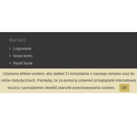
Moje Konto
Logowanie
Nowe konto
Reset hasła
Używamy plików cookies, aby ułatwić Ci korzystanie z naszego serwisu oraz do
Informacje
celów statystycznych. Pamiętaj, że za pomocą ustawień przeglądarki internetowej
Regulamin
możesz samodzielnie określić warunki przechowywania cookies.
OK
Zasady Rejestracji
Polityka Prywatności
Kontakt
Język