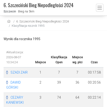
6. Szczeciński Bieg Niepodległości 2024
Szczecin
· Bieg na 5km
6. Szczeciński Bieg Niepodległości 2024
Klasyfikacja rocznik 1995
Wyniki dla rocznika 1995
Aktualizacja:
2026-08-07
Klasyfikacja
Miejsce
10:34:24
Miejsce
Open
wg. płci
Czas
SZADI ZAIR
1
7
7
00:17:58
DAWID
2
39
36
00:20:56
GÓRSKI
CEZARY
3
74
64
00:22:14
KANIEWSKI