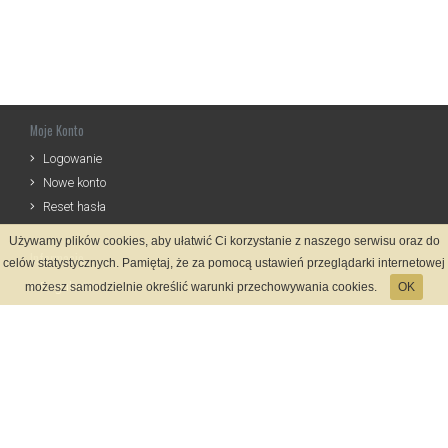
Moje Konto
Logowanie
Nowe konto
Reset hasła
Używamy plików cookies, aby ułatwić Ci korzystanie z naszego serwisu oraz do
Informacje
celów statystycznych. Pamiętaj, że za pomocą ustawień przeglądarki internetowej
Regulamin
możesz samodzielnie określić warunki przechowywania cookies.
OK
Zasady Rejestracji
Polityka Prywatności
Kontakt
Język