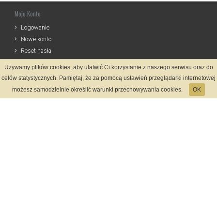
Moje Konto
Logowanie
Nowe konto
Reset hasła
Używamy plików cookies, aby ułatwić Ci korzystanie z naszego serwisu oraz do
Informacje
celów statystycznych. Pamiętaj, że za pomocą ustawień przeglądarki internetowej
Regulamin
możesz samodzielnie określić warunki przechowywania cookies.
OK
Zasady Rejestracji
Polityka Prywatności
Kontakt
Język
Metody płatności