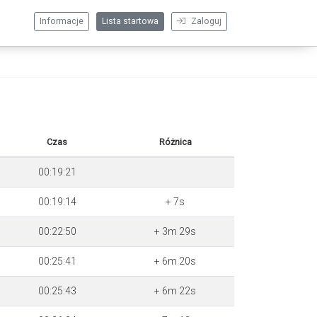
Informacje
Lista startowa
Zaloguj
Czas
Różnica
00:19:21
00:19:14
+ 7s
00:22:50
+ 3m 29s
00:25:41
+ 6m 20s
00:25:43
+ 6m 22s