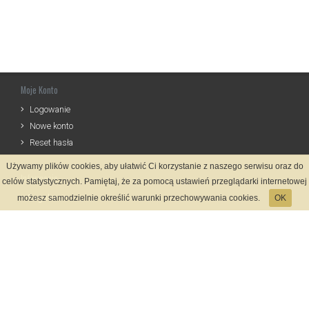
Moje Konto
Logowanie
Nowe konto
Reset hasła
Używamy plików cookies, aby ułatwić Ci korzystanie z naszego serwisu oraz do
Informacje
celów statystycznych. Pamiętaj, że za pomocą ustawień przeglądarki internetowej
Regulamin
możesz samodzielnie określić warunki przechowywania cookies.
OK
Zasady Rejestracji
Polityka Prywatności
Kontakt
Język