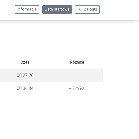
Informacje
Lista startowa
Zaloguj
Czas
Różnica
00:27:26
00:34:34
+ 7m 8s