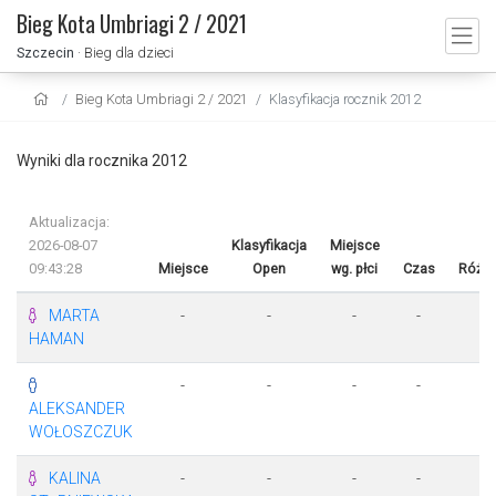
Bieg Kota Umbriagi 2 / 2021
Szczecin
· Bieg dla dzieci
Bieg Kota Umbriagi 2 / 2021
Klasyfikacja rocznik 2012
Wyniki dla rocznika 2012
Aktualizacja:
2026-08-07
Klasyfikacja
Miejsce
09:43:28
Miejsce
Open
wg. płci
Czas
Różni
MARTA
-
-
-
-
-
HAMAN
-
-
-
-
-
ALEKSANDER
WOŁOSZCZUK
KALINA
-
-
-
-
-