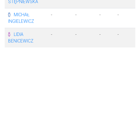
STĘPNIEWSKA
MICHAŁ
-
-
-
-
-
INGIELEWICZ
LIDIA
-
-
-
-
-
BENICEWICZ