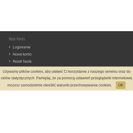
Moje Konto
Logowanie
Nowe konto
Reset hasła
Używamy plików cookies, aby ułatwić Ci korzystanie z naszego serwisu oraz do
Informacje
celów statystycznych. Pamiętaj, że za pomocą ustawień przeglądarki internetowej
Regulamin
możesz samodzielnie określić warunki przechowywania cookies.
OK
Zasady Rejestracji
Polityka Prywatności
Kontakt
Język