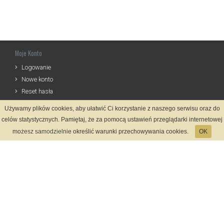
Moje Konto
Logowanie
Nowe konto
Reset hasła
Używamy plików cookies, aby ułatwić Ci korzystanie z naszego serwisu oraz do
Informacje
celów statystycznych. Pamiętaj, że za pomocą ustawień przeglądarki internetowej
Zasady Rejestracji
możesz samodzielnie określić warunki przechowywania cookies.
OK
Polityka Prywatności
Kontakt
Język
Metody płatności