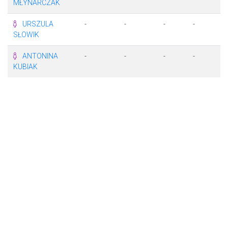
MŁYNARCZAK
URSZULA
-
-
-
-
-
SŁOWIK
ANTONINA
-
-
-
-
-
KUBIAK