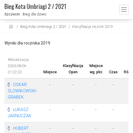
Bieg Kota Umbriagi 2 / 2021
Szczecin
· Bieg dla dzieci
Bieg Kota Umbriagi 2 / 2021
Klasyfikacja rocznik 2019
Wyniki dla rocznika 2019
Aktualizacja:
2026-08-06
Klasyfikacja
Miejsce
21:22:22
Miejsce
Open
wg. płci
Czas
Różn
OSKAR
-
-
-
-
-
SLOWIKOWSKI-
GRABEK
ŁUKASZ
-
-
-
-
-
JARNUCZAK
HUBERT
-
-
-
-
-