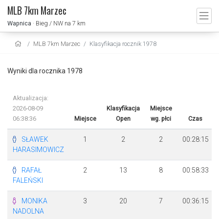
MLB 7km Marzec
Wapnica
· Bieg / NW na 7 km
MLB 7km Marzec
Klasyfikacja rocznik 1978
Wyniki dla rocznika 1978
Aktualizacja:
2026-08-09
Klasyfikacja
Miejsce
06:38:36
Miejsce
Open
wg. płci
Czas
SŁAWEK
1
2
2
00:28:15
HARASIMOWICZ
RAFAŁ
2
13
8
00:58:33
FALEŃSKI
MONIKA
3
20
7
00:36:15
NADOLNA