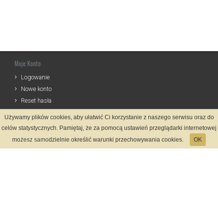
Moje Konto
Logowanie
Nowe konto
Reset hasła
Używamy plików cookies, aby ułatwić Ci korzystanie z naszego serwisu oraz do
Informacje
celów statystycznych. Pamiętaj, że za pomocą ustawień przeglądarki internetowej
Regulamin
możesz samodzielnie określić warunki przechowywania cookies.
OK
Zasady Rejestracji
Polityka Prywatności
Kontakt
Język