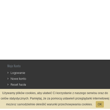
Moje Konto
Logowanie
Nowe konto
Reset hasła
Używamy plików cookies, aby ułatwić Ci korzystanie z naszego serwisu oraz do
Informacje
celów statystycznych. Pamiętaj, że za pomocą ustawień przeglądarki internetowej
Regulamin
możesz samodzielnie określić warunki przechowywania cookies.
OK