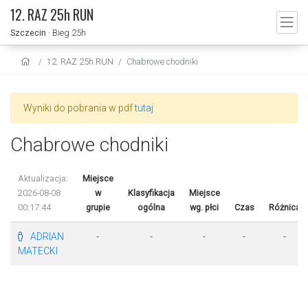
12. RAZ 25h RUN
Szczecin
· Bieg 25h
12. RAZ 25h RUN
Chabrowe chodniki
Wyniki do pobrania w pdf
tutaj
Chabrowe chodniki
Aktualizacja:
Miejsce
2026-08-08
w
Klasyfikacja
Miejsce
00:17:44
grupie
ogólna
wg. płci
Czas
Różnica
ADRIAN
-
-
-
-
-
MATECKI