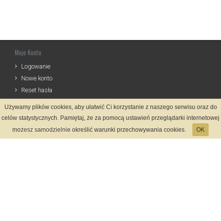
Moje Konto
Logowanie
Nowe konto
Reset hasła
Używamy plików cookies, aby ułatwić Ci korzystanie z naszego serwisu oraz do
Informacje
celów statystycznych. Pamiętaj, że za pomocą ustawień przeglądarki internetowej
Zasady Rejestracji
możesz samodzielnie określić warunki przechowywania cookies.
OK
Polityka Prywatności
Kontakt
Język
Metody płatności