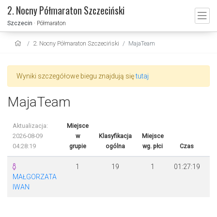
2. Nocny Półmaraton Szczeciński
Szczecin
· Półmaraton
2. Nocny Półmaraton Szczeciński
MajaTeam
Wyniki szczegółowe biegu znajdują się
tutaj
MajaTeam
Aktualizacja:
Miejsce
2026-08-09
w
Klasyfikacja
Miejsce
04:28:19
grupie
ogólna
wg. płci
Czas
Ró
1
19
1
01:27:19
MAŁGORZATA
IWAN