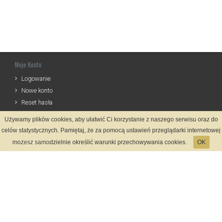
Moje Konto
Logowanie
Nowe konto
Reset hasła
Używamy plików cookies, aby ułatwić Ci korzystanie z naszego serwisu oraz do
Informacje
celów statystycznych. Pamiętaj, że za pomocą ustawień przeglądarki internetowej
Regulamin
możesz samodzielnie określić warunki przechowywania cookies.
OK
Zasady Rejestracji
Polityka Prywatności
Kontakt
Język