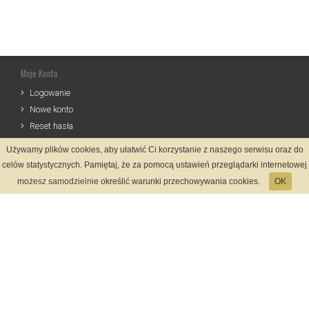
Moje Konto
Logowanie
Nowe konto
Reset hasła
Używamy plików cookies, aby ułatwić Ci korzystanie z naszego serwisu oraz do
Informacje
celów statystycznych. Pamiętaj, że za pomocą ustawień przeglądarki internetowej
Zasady Rejestracji
możesz samodzielnie określić warunki przechowywania cookies.
OK
Polityka Prywatności
Kontakt
Język
Metody płatności