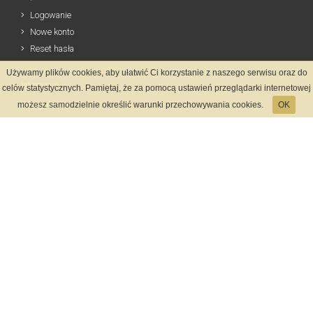
Logowanie
Nowe konto
Reset hasła
Używamy plików cookies, aby ułatwić Ci korzystanie z naszego serwisu oraz do
Informacje
celów statystycznych. Pamiętaj, że za pomocą ustawień przeglądarki internetowej
Regulamin
możesz samodzielnie określić warunki przechowywania cookies.
OK
Zasady Rejestracji
Polityka Prywatności
Kontakt
Język
Metody płatności