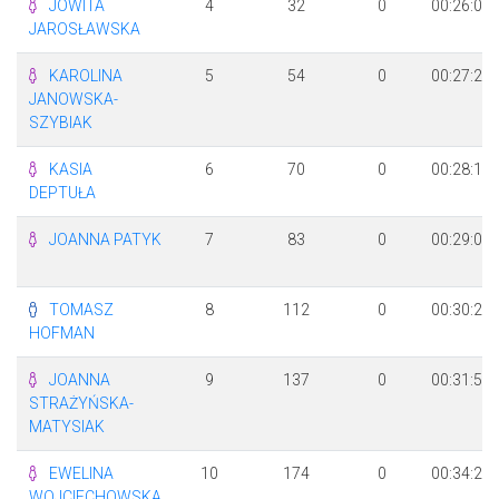
JOWITA
4
32
0
00:26:02
JAROSŁAWSKA
KAROLINA
5
54
0
00:27:29
JANOWSKA-
SZYBIAK
KASIA
6
70
0
00:28:12
DEPTUŁA
JOANNA PATYK
7
83
0
00:29:02
TOMASZ
8
112
0
00:30:20
HOFMAN
JOANNA
9
137
0
00:31:52
STRAŻYŃSKA-
MATYSIAK
EWELINA
10
174
0
00:34:25
WOJCIECHOWSKA