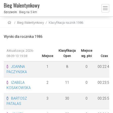
Bieg Walentynkowy
Szczecin
· Bieg na 5 km
Bieg Walentynkowy
Klasyfikacja rocznik 1986
Wyniki dla rocznika 1986
Aktualizacja: 2026-
Klasyfikacja
Miejsce
08-09 13:19:38
Miejsce
Open
wg. płci
Czas
JOANNA
1
8
0
00:22:46
PACZYŃSKA
IZABELA
2
11
0
00:23:58
KOSAKOWSKA
BARTOSZ
3
30
0
00:25:58
PATALAS