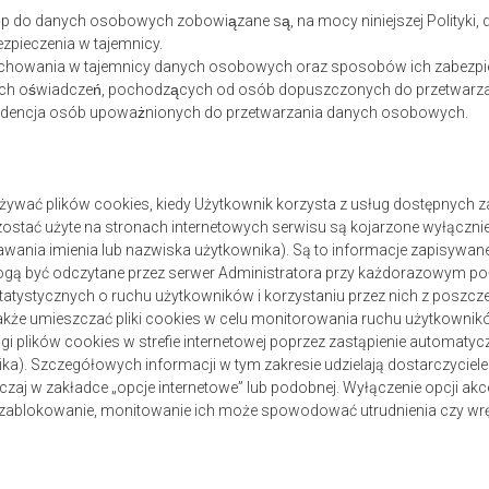
ęp do danych osobowych zobowiązane są, na mocy niniejszej Polityk
zpieczenia w tajemnicy.
achowania w tajemnicy danych osobowych oraz sposobów ich zabezpiec
ch oświadczeń, pochodzących od osób dopuszczonych do przetwar
widencja osób upoważnionych do przetwarzania danych osobowych.
żywać plików cookies, kiedy Użytkownik korzysta z usług dostępnych z
zostać użyte na stronach internetowych serwisu są kojarzone wyłącznie
ania imienia lub nazwiska użytkownika). Są to informacje zapisywane
ogą być odczytane przez serwer Administratora przy każdorazowym połą
tatystycznych o ruchu użytkowników i korzystaniu przez nich z poszcz
akże umieszczać pliki cookies w celu monitorowania ruchu użytkowni
 plików cookies w strefie internetowej poprzez zastąpienie automatyc
ka). Szczegółowych informacji w tym zakresie udzielają dostarczyciel
czaj w zakładce „opcje internetowe” lub podobnej. Wyłączenie opcji a
- zablokowanie, monitowanie ich może spowodować utrudnienia czy wręc