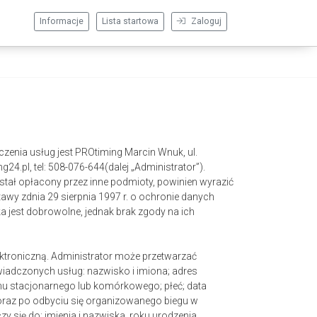
Informacje
Lista startowa
Zaloguj
enia usług jest PROtiming Marcin Wnuk, ul.
4.pl, tel: 508-076-644(dalej „Administrator”).
został opłacony przez inne podmioty, powinien wyrazić
wy zdnia 29 sierpnia 1997 r. o ochronie danych
ka jest dobrowolne, jednak brak zgody na ich
ektroniczną. Administrator może przetwarzać
iadczonych usług: nazwisko i imiona; adres
onu stacjonarnego lub komórkowego; płeć; data
 oraz po odbyciu się organizowanego biegu w
się do: imienia i nazwiska, roku urodzenia,