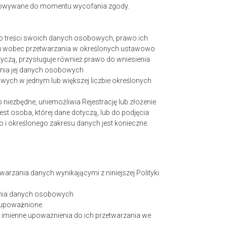
chowywane do momentu wycofania zgody.
do treści swoich danych osobowych, prawo ich
iwu wobec przetwarzania w określonych ustawowo
yczą, przysługuje również prawo do wniesienia
ania jej danych osobowych
wych w jednym lub większej liczbie określonych
iezbędne, uniemożliwia Rejestrację lub złożenie
st osoba, której dane dotyczą, lub do podjęcia
 i określonego zakresu danych jest konieczne.
rzania danych wynikającymi z niniejszej Polityki
ania danych osobowych.
 upoważnione.
imienne upoważnienia do ich przetwarzania we