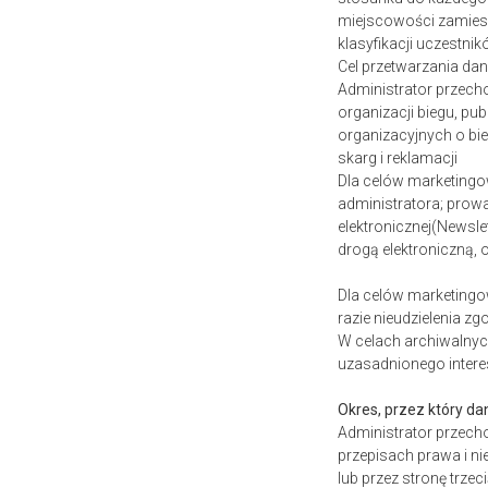
miejscowości zamiesz
klasyfikacji uczestni
Cel przetwarzania d
Administrator przech
organizacji biegu, pu
organizacyjnych o bi
skarg i reklamacji
Dla celów marketingo
administratora; prow
elektronicznej(Newsle
drogą elektroniczną,
Dla celów marketingo
razie nieudzielenia z
W celach archiwalnyc
uzasadnionego intere
Okres, przez który 
Administrator przech
przepisach prawa i ni
lub przez stronę trzec