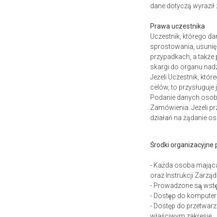
dane dotyczą wyrazi
Prawa uczestnika
Uczestnik, którego d
sprostowania, usunię
przypadkach, a także
skargi do organu nad
Jeżeli Uczestnik, któ
celów, to przysługuj
Podanie danych osobo
Zamówienia. Jeżeli pr
działań na żądanie o
Środki organizacyjne
- Każda osoba mając
oraz Instrukcji Zarzą
- Prowadzone są wst
- Dostęp do komputer
- Dostęp do przetwa
właściwym zakresie.