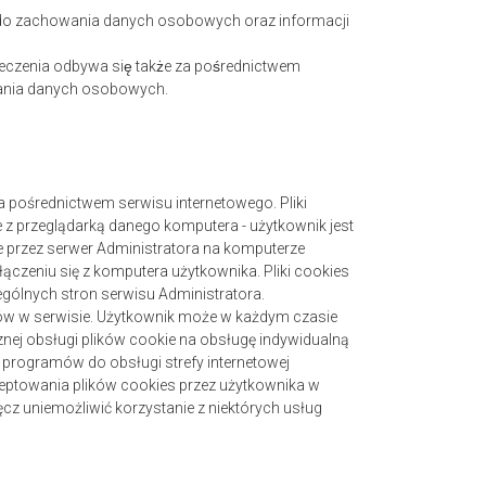
i, do zachowania danych osobowych oraz informacji
zenia odbywa się także za pośrednictwem
zania danych osobowych.
a pośrednictwem serwisu internetowego. Pliki
 z przeglądarką danego komputera - użytkownik jest
 przez serwer Administratora na komputerze
czeniu się z komputera użytkownika. Pliki cookies
ególnych stron serwisu Administratora.
ków w serwisie. Użytkownik może w każdym czasie
znej obsługi plików cookie na obsługę indywidualną
e programów do obsługi strefy internetowej
kceptowania plików cookies przez użytkownika w
z uniemożliwić korzystanie z niektórych usług