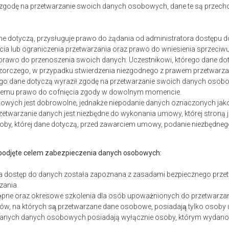
ł zgodę na przetwarzanie swoich danych osobowych, dane te są prze
ane dotyczą, przysługuje prawo do żądania od administratora dostępu 
cia lub ograniczenia przetwarzania oraz prawo do wniesienia sprzec
 prawo do przenoszenia swoich danych. Uczestnikowi, którego dane dot
zorczego, w przypadku stwierdzenia niezgodnego z prawem przetwarz
rego dane dotyczą wyraził zgodę na przetwarzanie swoich danych osobo
e jemu prawo do cofnięcia zgody w dowolnym momencie.
wych jest dobrowolne, jednakże niepodanie danych oznaczonych jako n
zetwarzanie danych jest niezbędne do wykonania umowy, której stroną je
soby, której dane dotyczą, przed zawarciem umowy, podanie niezbędnego
 podjęte celem zabezpieczenia danych osobowych:
a dostęp do danych została zapoznana z zasadami bezpiecznego przetwa
dzania.
ępne oraz okresowe szkolenia dla osób upoważnionych do przetwarz
ów, na których są przetwarzane dane osobowe, posiadają tylko osoby
rzanych danych osobowych posiadają wyłącznie osoby, którym wydano 