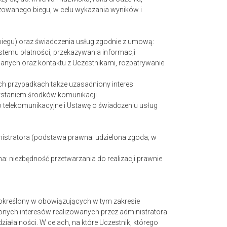
zowanego biegu, w celu wykazania wyników i
biegu) oraz świadczenia usług zgodnie z umową:
systemu płatności, przekazywania informacji
anych oraz kontaktu z Uczestnikami, rozpatrywanie
ch przypadkach także uzasadniony interes
zystaniem środków komunikacji
o telekomunikacyjne i Ustawę o świadczeniu usług
nistratora (podstawa prawna: udzielona zgoda; w
 niezbędność przetwarzania do realizacji prawnie
 określony w obowiązujących w tym zakresie
nionych interesów realizowanych przez administratora
działalności. W celach, na które Uczestnik, którego