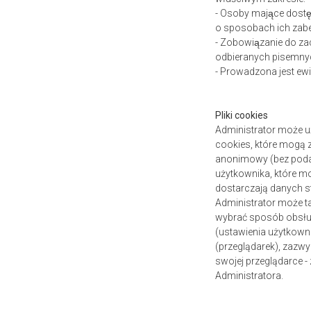
- Osoby mające dost
o sposobach ich zabe
- Zobowiązanie do z
odbieranych pisemny
- Prowadzona jest e
Pliki cookies
Administrator może u
cookies, które mogą 
anonimowy (bez podaw
użytkownika, które m
dostarczają danych s
Administrator może t
wybrać sposób obsługi
(ustawienia użytkowni
(przeglądarek), zazwy
swojej przeglądarce 
Administratora.