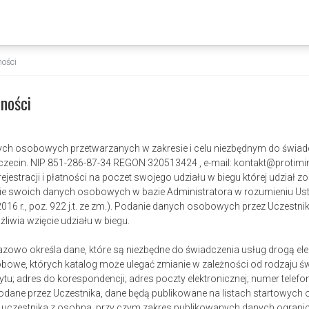
ności
ności
ch osobowych przetwarzanych w zakresie i celu niezbędnym do świadcz
zecin. NIP 851-286-87-34 REGON 320513424 , e-mail: kontakt@protiming2
ejestracji i płatności na poczet swojego udziału w biegu której udział 
e swoich danych osobowych w bazie Administratora w rozumieniu Usta
016 r., poz. 922 j.t. ze zm.). Podanie danych osobowych przez Uczestni
liwia wzięcie udziału w biegu.
azowo określa dane, które są niezbędne do świadczenia usług drogą el
bowe, których katalog może ulegać zmianie w zależności od rodzaju św
tu; adres do korespondencji; adres poczty elektronicznej; numer telef
 podane przez Uczestnika, dane będą publikowane na listach startowych
uczestnika z osobna, przy czym zakres publikowanych danych ograniczy 