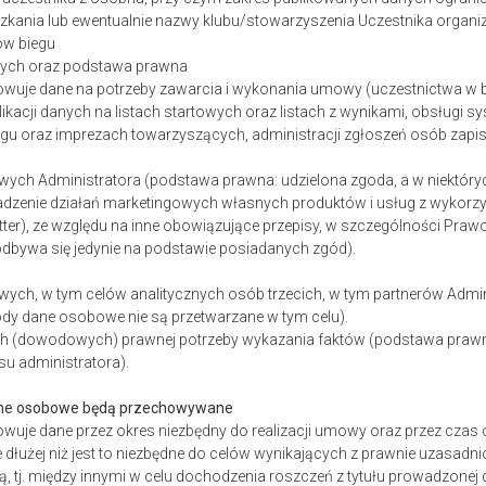
kania lub ewentualnie nazwy klubu/stowarzyszenia Uczestnika organi
ków biegu
anych oraz podstawa prawna
owuje dane na potrzeby zawarcia i wykonania umowy (uczestnictwa w 
blikacji danych na listach startowych oraz listach z wynikami, obsługi 
egu oraz imprezach towarzyszących, administracji zgłoszeń osób zapis
wych Administratora (podstawa prawna: udzielona zgoda, a w niektóry
adzenie działań marketingowych własnych produktów i usług z wykor
tter), ze względu na inne obowiązujące przepisy, w szczególności Praw
 odbywa się jedynie na podstawie posiadanych zgód).
wych, w tym celów analitycznych osób trzecich, w tym partnerów Admi
gody dane osobowe nie są przetwarzane w tym celu).
h (dowodowych) prawnej potrzeby wykazania faktów (podstawa prawna:
su administratora).
dane osobowe będą przechowywane
owuje dane przez okres niezbędny do realizacji umowy oraz przez czas
e dłużej niż jest to niezbędne do celów wynikających z prawnie uzasad
ią, tj. między innymi w celu dochodzenia roszczeń z tytułu prowadzonej 