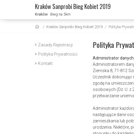
Kraków Sanprobi Bieg Kobiet 2019
Kraków
· Bieg na 5km
Kraków Sanprobi Bieg Kobiet 2019
Polityka Prywat
Polityka Prywat
Zasady Rejestracji
Polityka Prywatności
Administrator danych
Kontakt
Administratorem dany
Ziemska 8, 71-812 Szc
Uczestnik dokonując r
zgodę na umieszczeni
osobowych (Dz. U. z 2
przetwarzanie uniemoż
Administrator każdor
następujące dane oso
zamieszkania lub poby
urodzenia. Niektóre,
stosunku do każdego 