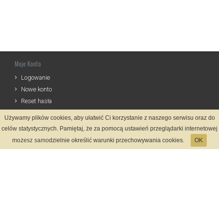
Moje Konto
Logowanie
Nowe konto
Reset hasła
Używamy plików cookies, aby ułatwić Ci korzystanie z naszego serwisu oraz do
Informacje
celów statystycznych. Pamiętaj, że za pomocą ustawień przeglądarki internetowej
Regulamin
możesz samodzielnie określić warunki przechowywania cookies.
OK
Zasady Rejestracji
Polityka Prywatności
Kontakt
Język