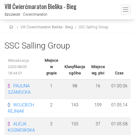
VIII Ćwierćmaraton Bielika - Bieg
Szczecin
· Ćwierćmaraton
VIII Ćwierćmaraton Bielika - Bieg
SSC Salling Group
SSC Salling Group
Aktualizacja:
Miejsce
2026-08-09
w
Klasyfikacja
Miejsce
18:44:01
grupie
ogólna
wg. płci
Czas
PAULINA
1
98
16
01:00:06
SZAMOCKA
WOJCIECH
2
143
109
01:05:14
REJNIAK
ALICJA
3
150
37
01:05:58
KOSMOWSKA