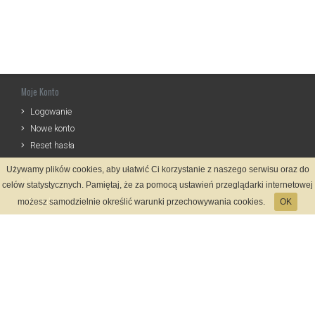
Moje Konto
Logowanie
Nowe konto
Reset hasła
Używamy plików cookies, aby ułatwić Ci korzystanie z naszego serwisu oraz do
Informacje
celów statystycznych. Pamiętaj, że za pomocą ustawień przeglądarki internetowej
Regulamin
możesz samodzielnie określić warunki przechowywania cookies.
OK
Zasady Rejestracji
Polityka Prywatności
Kontakt
Język