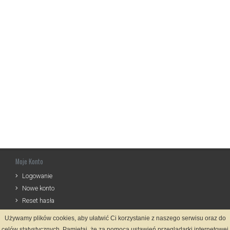
Moje Konto
Logowanie
Nowe konto
Reset hasła
Używamy plików cookies, aby ułatwić Ci korzystanie z naszego serwisu oraz do
Informacje
celów statystycznych. Pamiętaj, że za pomocą ustawień przeglądarki internetowej