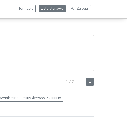
Informacje
Lista startowa
Zaloguj
1 / 2
→
czniki 2011 – 2009 dystans: ok 300 m