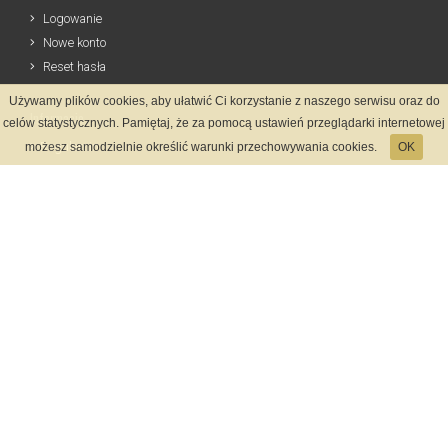
Logowanie
Nowe konto
Reset hasła
Używamy plików cookies, aby ułatwić Ci korzystanie z naszego serwisu oraz do
Informacje
celów statystycznych. Pamiętaj, że za pomocą ustawień przeglądarki internetowej
Regulamin
możesz samodzielnie określić warunki przechowywania cookies.
OK
Zasady Rejestracji
Polityka Prywatności
Kontakt
Język
Metody płatności
System rejestracji
Startmeta.pl