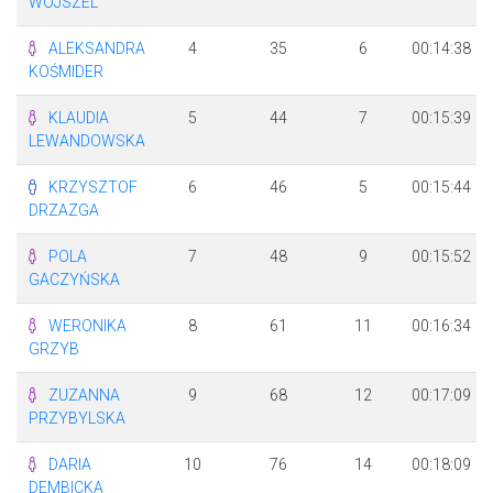
WOJSZEL
ALEKSANDRA
4
35
6
00:14:38
KOŚMIDER
KLAUDIA
5
44
7
00:15:39
LEWANDOWSKA
KRZYSZTOF
6
46
5
00:15:44
DRZAZGA
POLA
7
48
9
00:15:52
GACZYŃSKA
WERONIKA
8
61
11
00:16:34
GRZYB
ZUZANNA
9
68
12
00:17:09
PRZYBYLSKA
DARIA
10
76
14
00:18:09
DEMBICKA