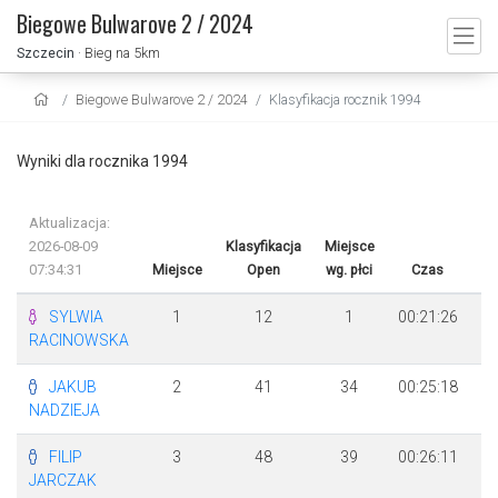
Biegowe Bulwarove 2 / 2024
Szczecin
· Bieg na 5km
Biegowe Bulwarove 2 / 2024
Klasyfikacja rocznik 1994
Wyniki dla rocznika 1994
Aktualizacja:
2026-08-09
Klasyfikacja
Miejsce
07:34:31
Miejsce
Open
wg. płci
Czas
Ró
SYLWIA
1
12
1
00:21:26
RACINOWSKA
JAKUB
2
41
34
00:25:18
+
NADZIEJA
FILIP
3
48
39
00:26:11
+
JARCZAK