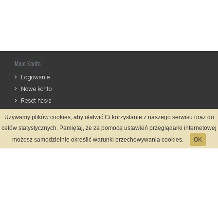
Moje Konto
Logowanie
Nowe konto
Reset hasła
Używamy plików cookies, aby ułatwić Ci korzystanie z naszego serwisu oraz do
Informacje
celów statystycznych. Pamiętaj, że za pomocą ustawień przeglądarki internetowej
Regulamin
możesz samodzielnie określić warunki przechowywania cookies.
OK
Zasady Rejestracji
Polityka Prywatności
Kontakt
Język