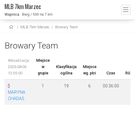
MLB 7km Marzec
Wapnica
· Bieg / NW na 7 km
MLB 7km Marzec
Browary Team
Browary Team
Aktualizacja:
Miejsce
2026-08-06
w
Klasyfikacja
Miejsce
13:05:00
grupie
ogólna
wg. płci
Czas
Różn
1
19
6
00:36:00
MARYNA
CHADAŚ