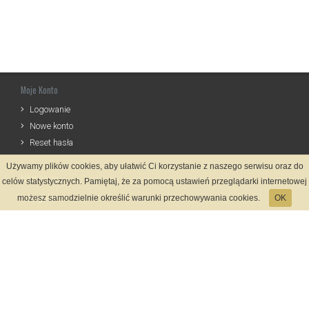
Moje Konto
Logowanie
Nowe konto
Reset hasła
Używamy plików cookies, aby ułatwić Ci korzystanie z naszego serwisu oraz do
Informacje
celów statystycznych. Pamiętaj, że za pomocą ustawień przeglądarki internetowej
Regulamin
możesz samodzielnie określić warunki przechowywania cookies.
OK
Zasady Rejestracji
Polityka Prywatności
Kontakt
Język