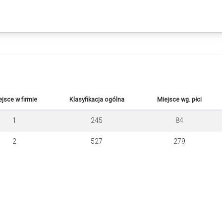
ejsce w firmie
Klasyfikacja ogólna
Miejsce wg. płci
1
245
84
2
527
279