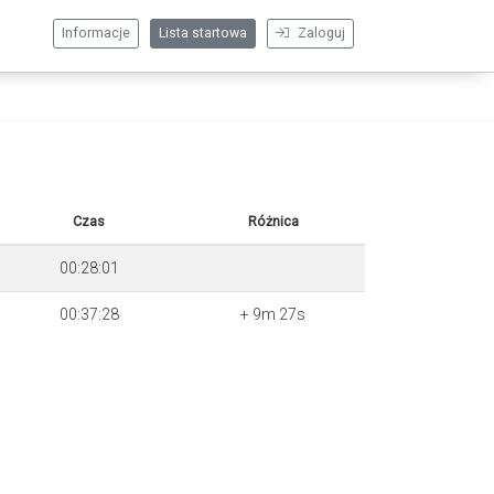
Informacje
Lista startowa
Zaloguj
Czas
Różnica
00:28:01
00:37:28
+ 9m 27s