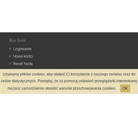
Moje Konto
Logowanie
Nowe konto
Reset hasła
Używamy plików cookies, aby ułatwić Ci korzystanie z naszego serwisu oraz do
Informacje
celów statystycznych. Pamiętaj, że za pomocą ustawień przeglądarki internetowej
Regulamin
możesz samodzielnie określić warunki przechowywania cookies.
OK
Zasady Rejestracji
Polityka Prywatności
Kontakt
Język