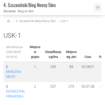
4. Szczeciński Bieg Nocny 5km
Szczecin
· Bieg na 5km
4. Szczeciński Bieg Nocny 5km
USK-1
USK-1
Aktualizacja:
Miejsce
2026-08-09
w
Klasyfikacja
Miejsce
05:09:02
grupie
ogólna
wg. płci
Czas
Róż
1
245
84
00:28:01
MARLENA
MILER
2
527
279
00:37:28
+ 
KATARZYNA
2
PIEKARSKA