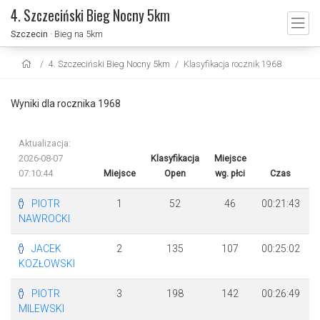
4. Szczeciński Bieg Nocny 5km
Szczecin
· Bieg na 5km
4. Szczeciński Bieg Nocny 5km
Klasyfikacja rocznik 1968
Wyniki dla rocznika 1968
Aktualizacja:
2026-08-07
Klasyfikacja
Miejsce
07:10:44
Miejsce
Open
wg. płci
Czas
R
PIOTR
1
52
46
00:21:43
NAWROCKI
JACEK
2
135
107
00:25:02
KOZŁOWSKI
PIOTR
3
198
142
00:26:49
MILEWSKI