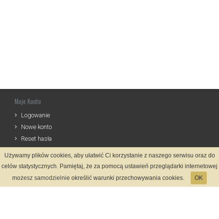
Moje Konto
Logowanie
Nowe konto
Reset hasła
Używamy plików cookies, aby ułatwić Ci korzystanie z naszego serwisu oraz do
Informacje
celów statystycznych. Pamiętaj, że za pomocą ustawień przeglądarki internetowej
Zasady Rejestracji
możesz samodzielnie określić warunki przechowywania cookies.
OK
Polityka Prywatności
Kontakt