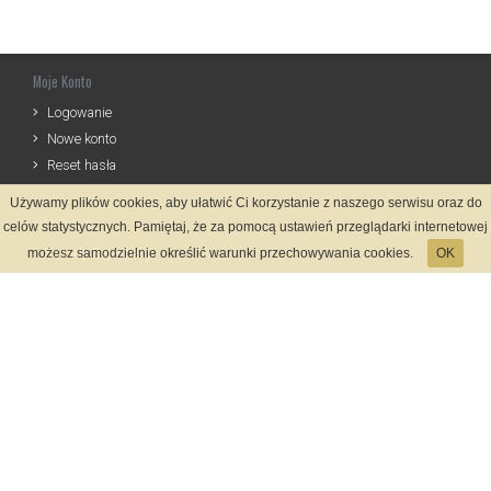
Moje Konto
Logowanie
Nowe konto
Reset hasła
Używamy plików cookies, aby ułatwić Ci korzystanie z naszego serwisu oraz do
Informacje
celów statystycznych. Pamiętaj, że za pomocą ustawień przeglądarki internetowej
Zasady Rejestracji
możesz samodzielnie określić warunki przechowywania cookies.
OK
Polityka Prywatności
Kontakt
Język
Metody płatności