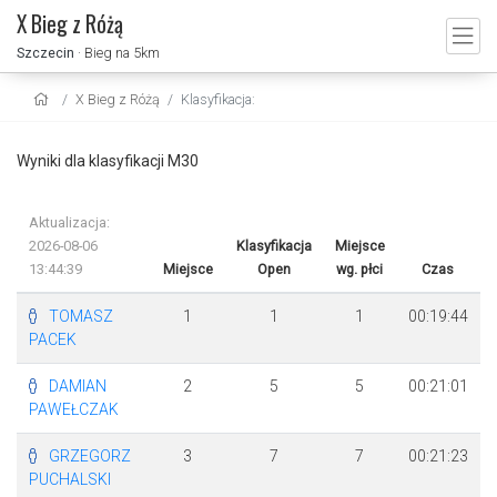
X Bieg z Różą
Szczecin
· Bieg na 5km
X Bieg z Różą
Klasyfikacja:
Wyniki dla klasyfikacji M30
Aktualizacja:
2026-08-06
Klasyfikacja
Miejsce
13:44:39
Miejsce
Open
wg. płci
Czas
TOMASZ
1
1
1
00:19:44
PACEK
DAMIAN
2
5
5
00:21:01
PAWEŁCZAK
GRZEGORZ
3
7
7
00:21:23
PUCHALSKI