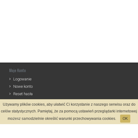
Moje Konto
Logowanie
Nowe konto
Reset hasła
Używamy plików cookies, aby ułatwić Ci korzystanie z naszego serwisu oraz do
Informacje
celów statystycznych. Pamiętaj, że za pomocą ustawień przeglądarki internetowej
Regulamin
możesz samodzielnie określić warunki przechowywania cookies.
OK
Zasady Rejestracji
Polityka Prywatności