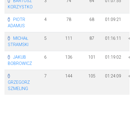
BARTOSZ
3
74
64
01:07:55
+
KORZYSTKO
4
PIOTR
4
78
68
01:09:21
+
ADAMUS
MICHAŁ
5
111
87
01:16:11
+ 
STRAMSKI
5
JAKUB
6
136
101
01:19:02
+ 
BOBROWICZ
4
7
144
105
01:24:09
+ 
GRZEGORZ
5
SZMELING