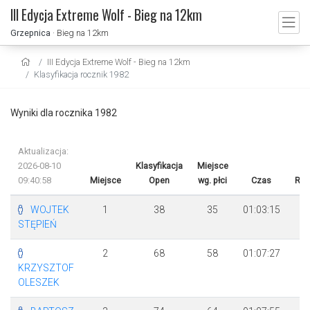
III Edycja Extreme Wolf - Bieg na 12km
Grzepnica
· Bieg na 12km
III Edycja Extreme Wolf - Bieg na 12km
Klasyfikacja rocznik 1982
Wyniki dla rocznika 1982
Aktualizacja:
2026-08-10
Klasyfikacja
Miejsce
09:40:58
Miejsce
Open
wg. płci
Czas
Róż
WOJTEK
1
38
35
01:03:15
STĘPIEŃ
2
68
58
01:07:27
+
KRZYSZTOF
1
OLESZEK