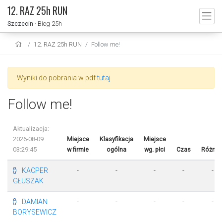
12. RAZ 25h RUN
Szczecin
· Bieg 25h
12. RAZ 25h RUN
Follow me!
Wyniki do pobrania w pdf
tutaj
Follow me!
Aktualizacja:
2026-08-09
Miejsce
Klasyfikacja
Miejsce
03:29:45
w firmie
ogólna
wg. płci
Czas
Różnic
KACPER
-
-
-
-
-
GŁUSZAK
DAMIAN
-
-
-
-
-
BORYSEWICZ