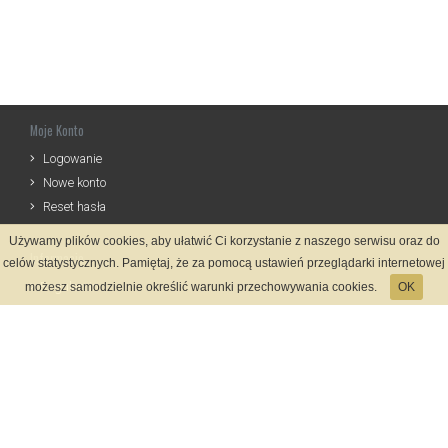
Moje Konto
Logowanie
Nowe konto
Reset hasła
Używamy plików cookies, aby ułatwić Ci korzystanie z naszego serwisu oraz do
Informacje
celów statystycznych. Pamiętaj, że za pomocą ustawień przeglądarki internetowej
Regulamin
możesz samodzielnie określić warunki przechowywania cookies.
OK
Zasady Rejestracji
Polityka Prywatności
Kontakt
Język