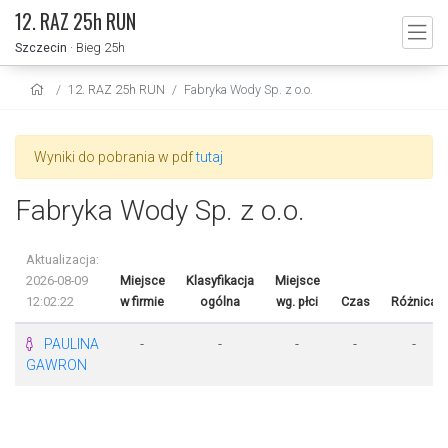
12. RAZ 25h RUN
Szczecin
· Bieg 25h
12. RAZ 25h RUN
Fabryka Wody Sp. z o.o.
Wyniki do pobrania w pdf
tutaj
Fabryka Wody Sp. z o.o.
Aktualizacja:
2026-08-09
Miejsce
Klasyfikacja
Miejsce
12:02:22
w firmie
ogólna
wg. płci
Czas
Różnica
PAULINA
-
-
-
-
-
GAWRON