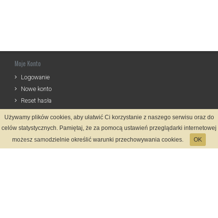
Moje Konto
Logowanie
Nowe konto
Reset hasła
Używamy plików cookies, aby ułatwić Ci korzystanie z naszego serwisu oraz do
Informacje
celów statystycznych. Pamiętaj, że za pomocą ustawień przeglądarki internetowej
Regulamin
możesz samodzielnie określić warunki przechowywania cookies.
OK
Zasady Rejestracji
Polityka Prywatności
Kontakt
Język