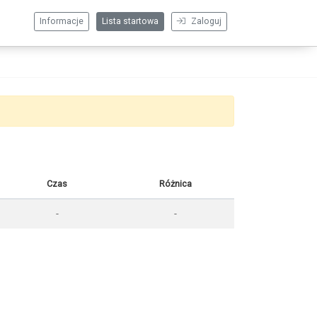
Informacje
Lista startowa
Zaloguj
Czas
Różnica
-
-