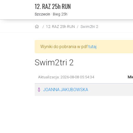
12. RAZ 25h RUN
Szczecin
· Bieg 25h
12. RAZ 25h RUN
Swim2tri 2
Wyniki do pobrania w pdf
tutaj
Swim2tri 2
Aktualizacja: 2026-08-08 05:54:34
Mie
JOANNA JAKUBOWSKA