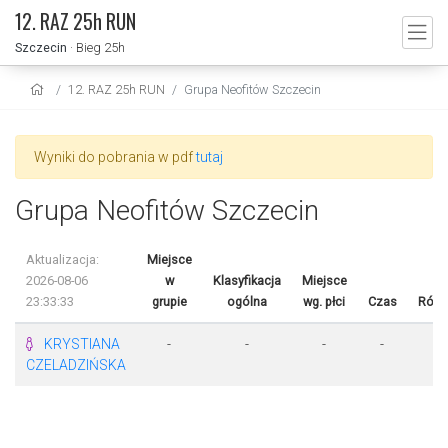
12. RAZ 25h RUN
Szczecin
· Bieg 25h
12. RAZ 25h RUN
Grupa Neofitów Szczecin
Wyniki do pobrania w pdf
tutaj
Grupa Neofitów Szczecin
Aktualizacja:
Miejsce
2026-08-06
w
Klasyfikacja
Miejsce
23:33:33
grupie
ogólna
wg. płci
Czas
Różn
KRYSTIANA
-
-
-
-
-
CZELADZIŃSKA