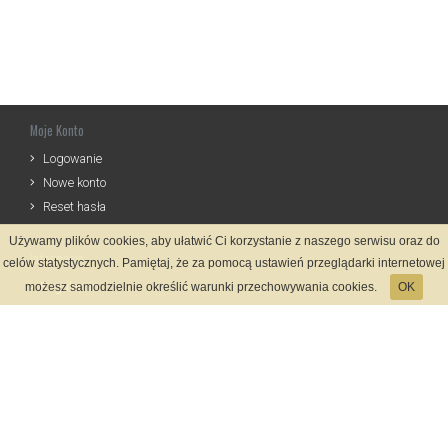
Moje Konto
Logowanie
Nowe konto
Reset hasła
Używamy plików cookies, aby ułatwić Ci korzystanie z naszego serwisu oraz do
Informacje
celów statystycznych. Pamiętaj, że za pomocą ustawień przeglądarki internetowej
Regulamin
możesz samodzielnie określić warunki przechowywania cookies.
OK
Zasady Rejestracji
Polityka Prywatności
Kontakt
Język