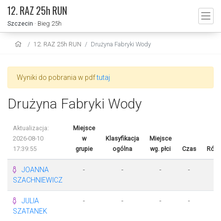
12. RAZ 25h RUN
Szczecin
· Bieg 25h
12. RAZ 25h RUN
Drużyna Fabryki Wody
Wyniki do pobrania w pdf
tutaj
Drużyna Fabryki Wody
Aktualizacja:
Miejsce
2026-08-10
w
Klasyfikacja
Miejsce
17:39:55
grupie
ogólna
wg. płci
Czas
Różn
JOANNA
-
-
-
-
-
SZACHNIEWICZ
JULIA
-
-
-
-
-
SZATANEK