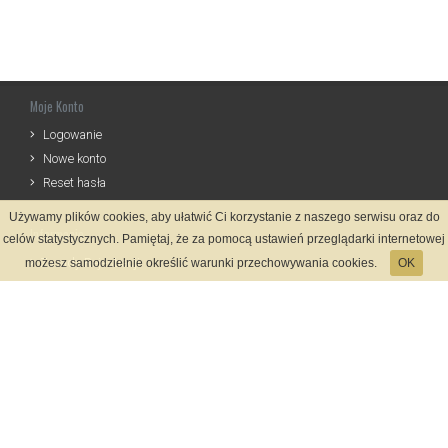
Moje Konto
Logowanie
Nowe konto
Reset hasła
Używamy plików cookies, aby ułatwić Ci korzystanie z naszego serwisu oraz do
Informacje
celów statystycznych. Pamiętaj, że za pomocą ustawień przeglądarki internetowej
Zasady Rejestracji
możesz samodzielnie określić warunki przechowywania cookies.
OK
Polityka Prywatności
Kontakt
Język
Metody płatności