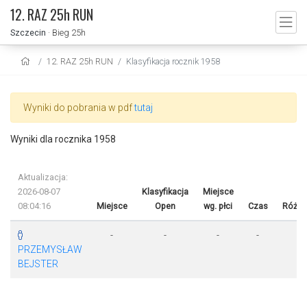
12. RAZ 25h RUN
Szczecin
· Bieg 25h
12. RAZ 25h RUN
Klasyfikacja rocznik 1958
Wyniki do pobrania w pdf
tutaj
Wyniki dla rocznika 1958
Aktualizacja:
2026-08-07
Klasyfikacja
Miejsce
08:04:16
Miejsce
Open
wg. płci
Czas
Różni
-
-
-
-
-
PRZEMYSŁAW
BEJSTER