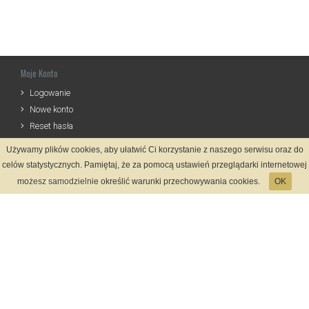
Moje Konto
Logowanie
Nowe konto
Reset hasła
Używamy plików cookies, aby ułatwić Ci korzystanie z naszego serwisu oraz do
Informacje
celów statystycznych. Pamiętaj, że za pomocą ustawień przeglądarki internetowej
Zasady Rejestracji
możesz samodzielnie określić warunki przechowywania cookies.
OK
Polityka Prywatności
Kontakt
Język
Metody płatności