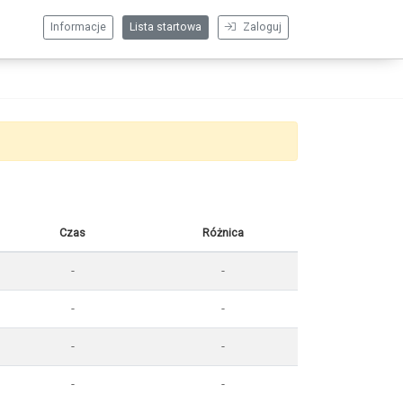
Informacje
Lista startowa
Zaloguj
Czas
Różnica
-
-
-
-
-
-
-
-