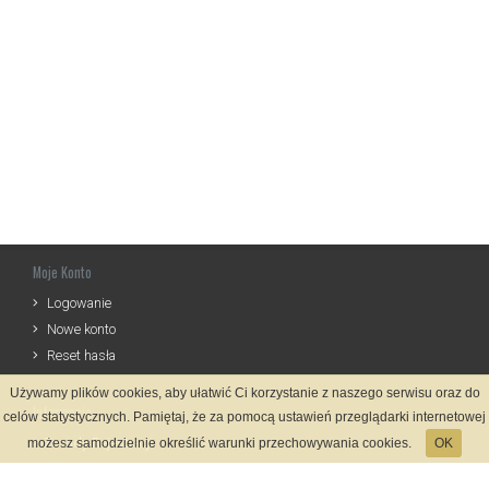
Moje Konto
Logowanie
Nowe konto
Reset hasła
Używamy plików cookies, aby ułatwić Ci korzystanie z naszego serwisu oraz do
Informacje
celów statystycznych. Pamiętaj, że za pomocą ustawień przeglądarki internetowej
Zasady Rejestracji
możesz samodzielnie określić warunki przechowywania cookies.
OK
Polityka Prywatności