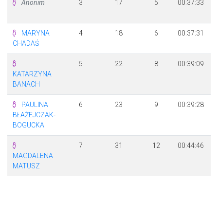
Anonim
3
17
5
00:37:33
MARYNA
4
18
6
00:37:31
CHADAŚ
5
22
8
00:39:09
KATARZYNA
BANACH
PAULINA
6
23
9
00:39:28
BŁAŻEJCZAK-
BOGUCKA
7
31
12
00:44:46
MAGDALENA
MATUSZ