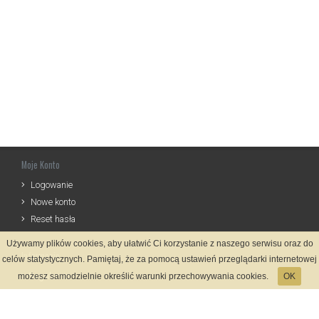
Moje Konto
Logowanie
Nowe konto
Reset hasła
Używamy plików cookies, aby ułatwić Ci korzystanie z naszego serwisu oraz do
Informacje
celów statystycznych. Pamiętaj, że za pomocą ustawień przeglądarki internetowej
Regulamin
możesz samodzielnie określić warunki przechowywania cookies.
OK
Zasady Rejestracji
Polityka Prywatności