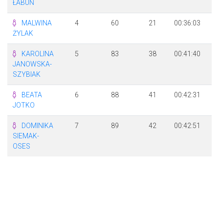
ŁABUŃ
MALWINA
4
60
21
00:36:03
+
ŻYLAK
KAROLINA
5
83
38
00:41:40
+
JANOWSKA-
SZYBIAK
BEATA
6
88
41
00:42:31
+
JOTKO
DOMINIKA
7
89
42
00:42:51
+
SIEMAK-
OSES