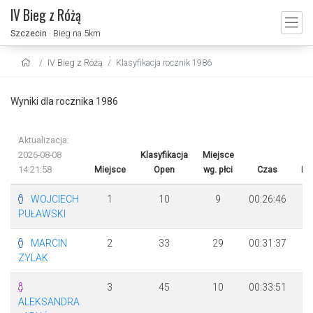
IV Bieg z Różą
Szczecin
· Bieg na 5km
IV Bieg z Różą
Klasyfikacja rocznik 1986
Wyniki dla rocznika 1986
Aktualizacja:
2026-08-08
Klasyfikacja
Miejsce
14:21:58
Miejsce
Open
wg. płci
Czas
Ró
WOJCIECH
1
10
9
00:26:46
PUŁAWSKI
MARCIN
2
33
29
00:31:37
+
ZYLAK
3
45
10
00:33:51
+
ALEKSANDRA