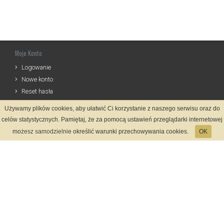
Moje Konto
Logowanie
Nowe konto
Reset hasła
Używamy plików cookies, aby ułatwić Ci korzystanie z naszego serwisu oraz do
Informacje
celów statystycznych. Pamiętaj, że za pomocą ustawień przeglądarki internetowej
Zasady Rejestracji
możesz samodzielnie określić warunki przechowywania cookies.
OK
Polityka Prywatności
Kontakt
Język
Metody płatności