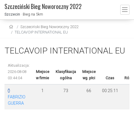
Szczeciński Bieg Noworoczny 2022
Szczecin
· Bieg na 5km
Szczeciński Bieg Noworoczny 2022
TELCAVOIP INTERNATIONAL EU
TELCAVOIP INTERNATIONAL EU
Aktualizacja:
2026-08-08
Miejsce
Klasyfikacja
Miejsce
03:44:04
w firmie
ogólna
wg. płci
Czas
Różn
1
73
66
00:25:11
FABRIZIO
GUERRA