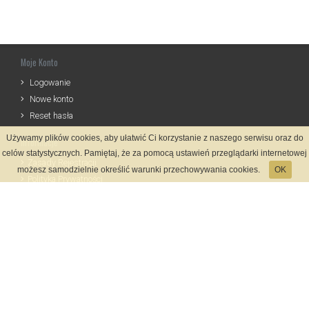
Moje Konto
Logowanie
Nowe konto
Reset hasła
Używamy plików cookies, aby ułatwić Ci korzystanie z naszego serwisu oraz do
Informacje
celów statystycznych. Pamiętaj, że za pomocą ustawień przeglądarki internetowej
Zasady Rejestracji
możesz samodzielnie określić warunki przechowywania cookies.
OK
Polityka Prywatności
Kontakt
Język
Metody płatności